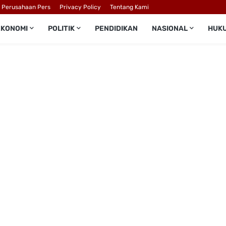
l Perusahaan Pers
Privacy Policy
Tentang Kami
EKONOMI
POLITIK
PENDIDIKAN
NASIONAL
HUK