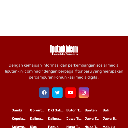
Dengan kemajuan informasi dan perkembangan sosial media,
liputankini.com hadir dengan berbagai fitur baru yang merupakan
percampuran komunikasi media digital.
Jambi
Gorontalo
DKI Jakarta
Buton Tengah
Banten
Bali
Kepulauan Riau
Kalimantan Timur
Kalimantan Tengah
Jawa Timur
Jawa Tengah
Jawa Barat
Sulawesi Selatan
Riau
Papua
Nusa Tenggara Timur
Nusa Tenggara Barat
Maluku