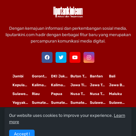
Dengan kemajuan informasi dan perkembangan sosial media,
liputankini.com hadir dengan berbagai fitur baru yang merupakan
percampuran komunikasi media digital.
Jambi
Gorontalo
DKI Jakarta
Buton Tengah
Banten
Bali
Kepulauan Riau
Kalimantan Timur
Kalimantan Tengah
Jawa Timur
Jawa Tengah
Jawa Barat
Sulawesi Selatan
Riau
Papua
Nusa Tenggara Timur
Nusa Tenggara Barat
Maluku
Yogyakarta
Sumatera Utara
Sumatera Selatan
Sumatera Barat
Sulawesi Utara
Sulawesi Tengah
Our website uses cookies to improve your experience.
Learn
L
©
Copyright
2020 PT
iputan Kini Mediatama
more
Redaksi
Pedoman Media Siber
Terms and Conditions
Accept !