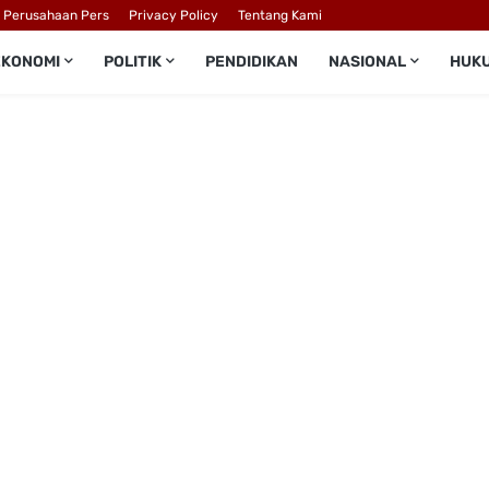
l Perusahaan Pers
Privacy Policy
Tentang Kami
EKONOMI
POLITIK
PENDIDIKAN
NASIONAL
HUK