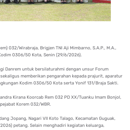
) 032/Wirabraja, Brigjen TNI Aji Mimbarno, S.A.P., M.A.,
Kodim 0306/50 Kota, Senin (29/6/2026).
gi Danrem untuk bersilaturahmi dengan unsur Forum
 sekaligus memberikan pengarahan kepada prajurit, aparatur
lingkungan Kodim 0306/50 Kota serta Yonif 131/Braja Sakti.
Chandra Kirana Koorcab Rem 032 PD XX/Tuanku Imam Bonjol,
h pejabat Korem 032/WBR.
ang Jopang, Nagari VII Koto Talago, Kecamatan Guguak,
026) petang. Selain menghadiri kegiatan keluarga,