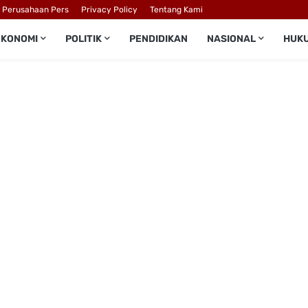
l Perusahaan Pers
Privacy Policy
Tentang Kami
EKONOMI
POLITIK
PENDIDIKAN
NASIONAL
HUK