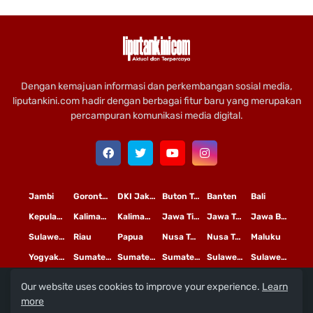
Dengan kemajuan informasi dan perkembangan sosial media,
liputankini.com hadir dengan berbagai fitur baru yang merupakan
percampuran komunikasi media digital.
Jambi
Gorontalo
DKI Jakarta
Buton Tengah
Banten
Bali
Kepulauan Riau
Kalimantan Timur
Kalimantan Tengah
Jawa Timur
Jawa Tengah
Jawa Barat
Sulawesi Selatan
Riau
Papua
Nusa Tenggara Timur
Nusa Tenggara Barat
Maluku
Yogyakarta
Sumatera Utara
Sumatera Selatan
Sumatera Barat
Sulawesi Utara
Sulawesi Tengah
Our website uses cookies to improve your experience.
Learn
L
©
Copyright
2020 PT
iputan Kini Mediatama
more