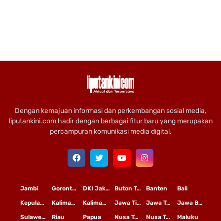
Dengan kemajuan informasi dan perkembangan sosial media,
liputankini.com hadir dengan berbagai fitur baru yang merupakan
percampuran komunikasi media digital.
Jambi
Gorontalo
DKI Jakarta
Buton Tengah
Banten
Bali
Kepulauan Riau
Kalimantan Timur
Kalimantan Tengah
Jawa Timur
Jawa Tengah
Jawa Barat
Sulawesi Selatan
Riau
Papua
Nusa Tenggara Timur
Nusa Tenggara Barat
Maluku