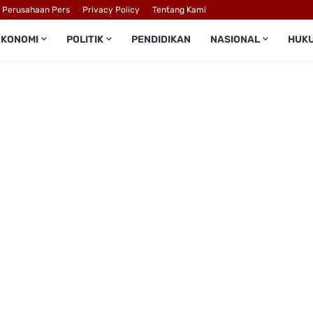
l Perusahaan Pers
Privacy Policy
Tentang Kami
EKONOMI
POLITIK
PENDIDIKAN
NASIONAL
HUK