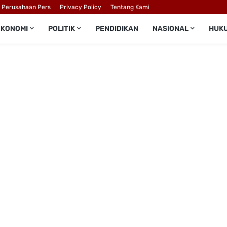
l Perusahaan Pers
Privacy Policy
Tentang Kami
EKONOMI
POLITIK
PENDIDIKAN
NASIONAL
HUK