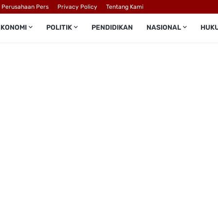
l Perusahaan Pers
Privacy Policy
Tentang Kami
EKONOMI
POLITIK
PENDIDIKAN
NASIONAL
HUK