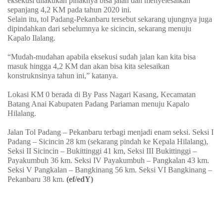
eksekusi dilakukan pihaknya bisa jalan dan menyelesaikan
sepanjang 4,2 KM pada tahun 2020 ini.
Selain itu, tol Padang-Pekanbaru tersebut sekarang ujungnya juga
dipindahkan dari sebelumnya ke sicincin, sekarang menuju
Kapalo Ilalang.
“Mudah-mudahan apabila eksekusi sudah jalan kan kita bisa
masuk hingga 4,2 KM dan akan bisa kita selesaikan
konstruknsinya tahun ini,” katanya.
Lokasi KM 0 berada di By Pass Nagari Kasang, Kecamatan
Batang Anai Kabupaten Padang Pariaman menuju Kapalo
Hilalang.
Jalan Tol Padang – Pekanbaru terbagi menjadi enam seksi. Seksi I
Padang – Sicincin 28 km (sekarang pindah ke Kepala Hilalang),
Seksi II Sicincin – Bukittinggi 41 km, Seksi III Bukittinggi –
Payakumbuh 36 km. Seksi IV Payakumbuh – Pangkalan 43 km.
Seksi V Pangkalan – Bangkinang 56 km. Seksi VI Bangkinang –
Pekanbaru 38 km.
(ef/edY)