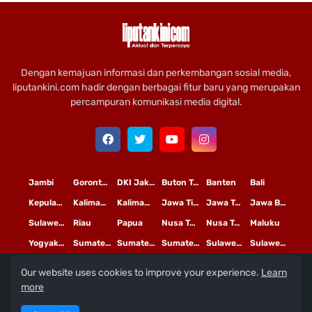
Dengan kemajuan informasi dan perkembangan sosial media,
liputankini.com hadir dengan berbagai fitur baru yang merupakan
percampuran komunikasi media digital.
Jambi
Gorontalo
DKI Jakarta
Buton Tengah
Banten
Bali
Kepulauan Riau
Kalimantan Timur
Kalimantan Tengah
Jawa Timur
Jawa Tengah
Jawa Barat
Sulawesi Selatan
Riau
Papua
Nusa Tenggara Timur
Nusa Tenggara Barat
Maluku
Yogyakarta
Sumatera Utara
Sumatera Selatan
Sumatera Barat
Sulawesi Utara
Sulawesi Tengah
Our website uses cookies to improve your experience.
Learn
L
©
Copyright
2020 PT
iputan Kini Mediatama
more
Redaksi
Pedoman Media Siber
Terms and Conditions