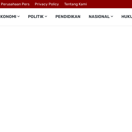
l Perusahaan Pers
Privacy Policy
Tentang Kami
EKONOMI
POLITIK
PENDIDIKAN
NASIONAL
HUK