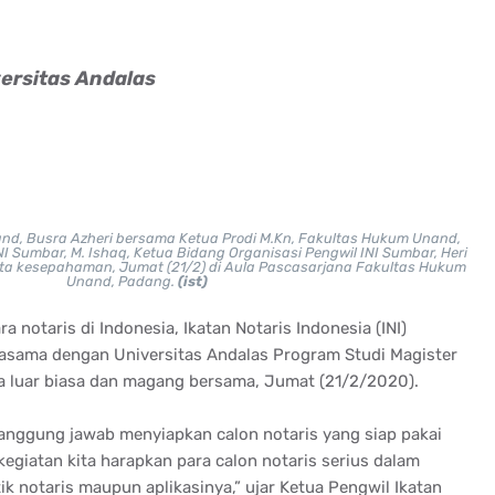
ersitas Andalas
d, Busra Azheri bersama Ketua Prodi M.Kn, Fakultas Hukum Unand,
NI Sumbar, M. Ishaq, Ketua Bidang Organisasi Pengwil INI Sumbar, Heri
nota kesepahaman, Jumat (21/2) di Aula Pascasarjana Fakultas Hukum
Unand, Padang.
(ist)
a notaris di Indonesia, Ikatan Notaris Indonesia (INI)
asama dengan Universitas Andalas Program Studi Magister
a luar biasa dan magang bersama, Jumat (21/2/2020).
tanggung jawab menyiapkan calon notaris yang siap pakai
kegiatan kita harapkan para calon notaris serius dalam
 notaris maupun aplikasinya,” ujar Ketua Pengwil Ikatan