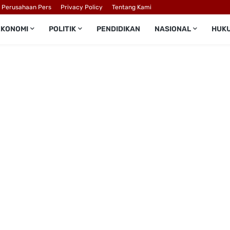
l Perusahaan Pers
Privacy Policy
Tentang Kami
EKONOMI
POLITIK
PENDIDIKAN
NASIONAL
HUK