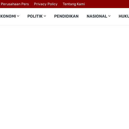
l Perusahaan Pers
Privacy Policy
Tentang Kami
EKONOMI
POLITIK
PENDIDIKAN
NASIONAL
HUK