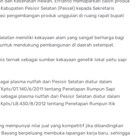
an dan Kesehatan Hewan, Efrianto memaparkan calon produk
Kabupaten Pesisir Selatan (Pessel) kepada Sekretaris
dinasi pengembangan produk unggulan di ruang rapat bupati
elatan memiliki kekayaan alam yang sangat berharga bagi
i untuk mendukung pembangunan di daerah setempat.
nis ternak sebagai sumber kekayaan genetik lokal yaitu sapi
agai plasma nutfah dari Pesisir Selatan diatur dalam
/Kpts/OT.140/6/2011 tentang Penetapan Rumpun Sapi
sebagai plasma nutfah dari Pesisir Selatan diatur dalam
/Kpts/LB.430/8/2012 tentang Penetapan Rumpun Itik
ng mempunyai nilai jual yang kompetitif jika dibandingkan
iak Bayang berpeluang membuka lapangan kerja baru, sehingga