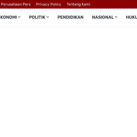
l Perusahaan Pers
Privacy Policy
Tentang Kami
EKONOMI
POLITIK
PENDIDIKAN
NASIONAL
HUK