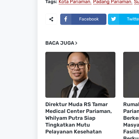
Tags:
Kota Pariaman
Padang Pariaman
Su
Facebook
Twitte
BACA JUGA
Direktur Muda RS Tamar
Rumah
Medical Center Pariaman,
Paria
Whilyam Putra Siap
Berke
Tingkatkan Mutu
Masya
Pelayanan Kesehatan
Fasil
Berku