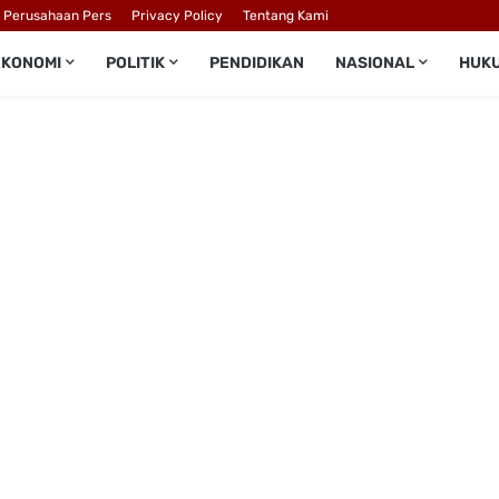
l Perusahaan Pers
Privacy Policy
Tentang Kami
EKONOMI
POLITIK
PENDIDIKAN
NASIONAL
HUK