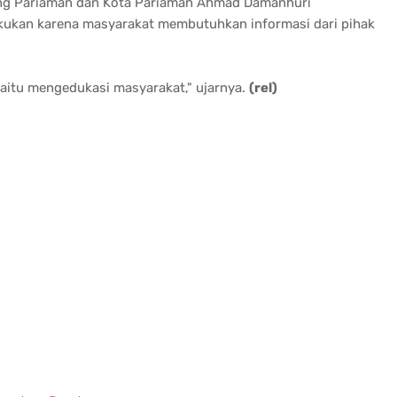
ang Pariaman dan Kota Pariaman Ahmad Damanhuri
akukan karena masyarakat membutuhkan informasi dari pihak
yaitu mengedukasi masyarakat," ujarnya.
(rel)