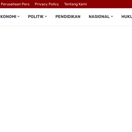
l Perusahaan Pers
Privacy Policy
Tentang Kami
EKONOMI
POLITIK
PENDIDIKAN
NASIONAL
HUK