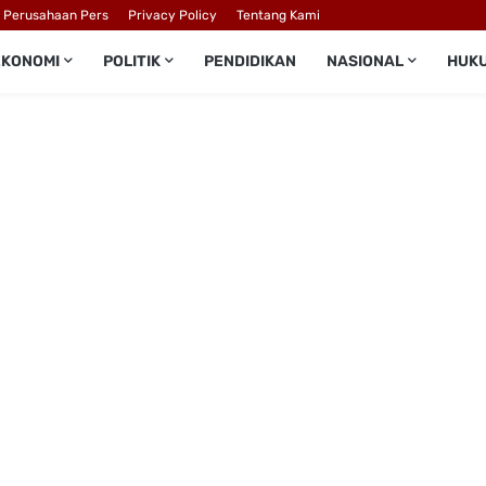
l Perusahaan Pers
Privacy Policy
Tentang Kami
EKONOMI
POLITIK
PENDIDIKAN
NASIONAL
HUK