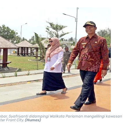
ar, Syafriyanti didampingi Walikota Pariaman mengelilingi kawasan
ter Front City.
(Humas)