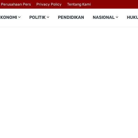
l Perusahaan Pers
Privacy Policy
Tentang Kami
EKONOMI
POLITIK
PENDIDIKAN
NASIONAL
HUK