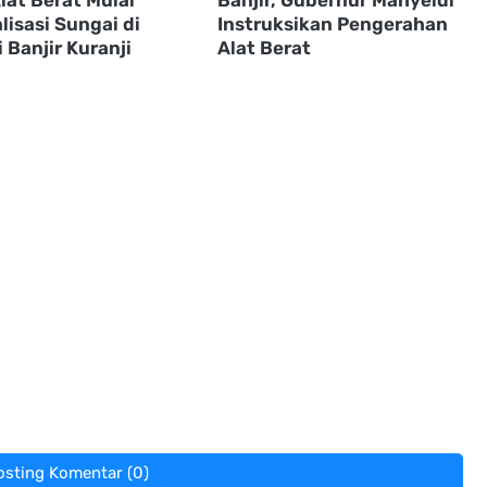
isasi Sungai di
Instruksikan Pengerahan
 Banjir Kuranji
Alat Berat
osting Komentar (0)