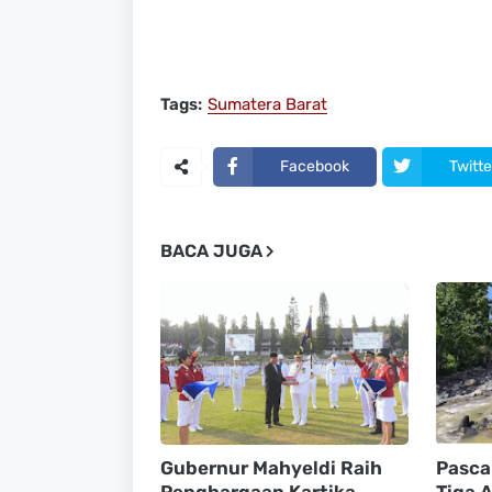
Tags:
Sumatera Barat
Facebook
Twitte
BACA JUGA
Gubernur Mahyeldi Raih
Pasca
Penghargaan Kartika
Tiga A