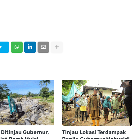
r
 Ditinjau Gubernur,
Tinjau Lokasi Terdampak
lat Berat Mulai
Banjir, Gubernur Mahyeldi