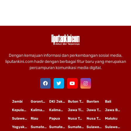
Dengan kemajuan informasi dan perkembangan sosial media,
liputankini.com hadir dengan berbagai fitur baru yang merupakan
percampuran komunikasi media digital.
Jambi
Gorontalo
DKI Jakarta
Buton Tengah
Banten
Bali
Kepulauan Riau
Kalimantan Timur
Kalimantan Tengah
Jawa Timur
Jawa Tengah
Jawa Barat
Sulawesi Selatan
Riau
Papua
Nusa Tenggara Timur
Nusa Tenggara Barat
Maluku
Yogyakarta
Sumatera Utara
Sumatera Selatan
Sumatera Barat
Sulawesi Utara
Sulawesi Tengah